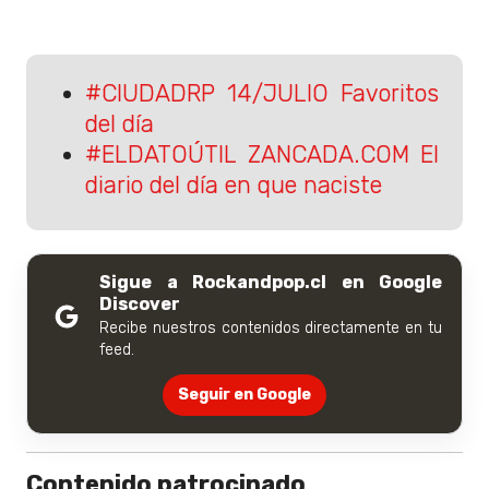
#CIUDADRP 14/JULIO Favoritos
del día
#ELDATOÚTIL ZANCADA.COM El
diario del día en que naciste
Sigue a Rockandpop.cl en Google
Discover
Recibe nuestros contenidos directamente en tu
feed.
Seguir en Google
Contenido patrocinado