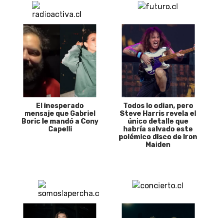
El inesperado
Todos lo odian, pero
mensaje que Gabriel
Steve Harris revela el
Boric le mandó a Cony
único detalle que
Capelli
habría salvado este
polémico disco de Iron
Maiden