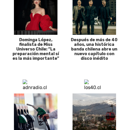
Dominga López,
Después de más de 40
finalista de Miss
años, una histórica
Universo Chile: “La
banda chilena abre un
preparación mental sí
nuevo capítulo con
es la más importante”
disco inédito