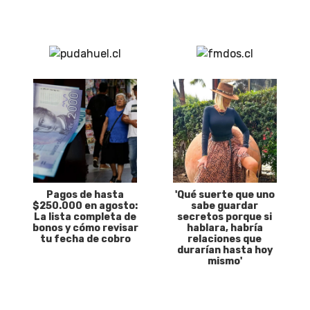
Pagos de hasta
'Qué suerte que uno
$250.000 en agosto:
sabe guardar
La lista completa de
secretos porque si
bonos y cómo revisar
hablara, habría
tu fecha de cobro
relaciones que
durarían hasta hoy
mismo'