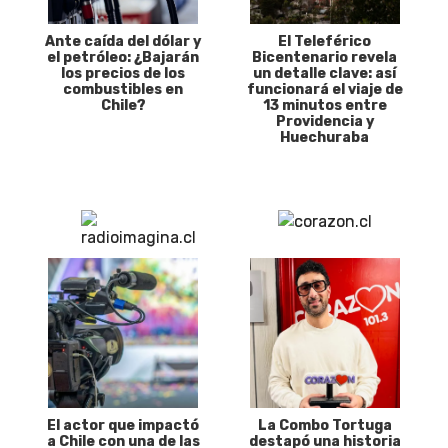
Ante caída del dólar y
El Teleférico
el petróleo: ¿Bajarán
Bicentenario revela
los precios de los
un detalle clave: así
combustibles en
funcionará el viaje de
Chile?
13 minutos entre
Providencia y
Huechuraba
El actor que impactó
La Combo Tortuga
a Chile con una de las
destapó una historia