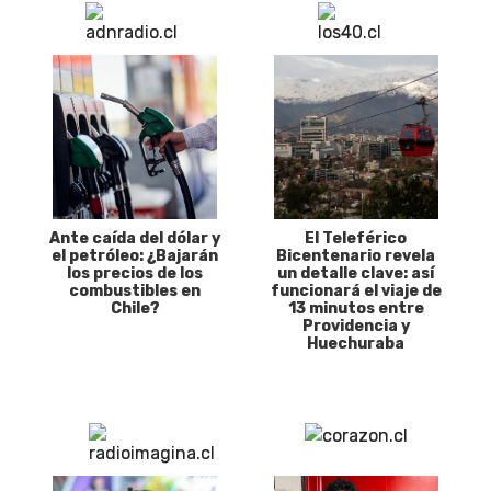
Ante caída del dólar y
El Teleférico
el petróleo: ¿Bajarán
Bicentenario revela
los precios de los
un detalle clave: así
combustibles en
funcionará el viaje de
Chile?
13 minutos entre
Providencia y
Huechuraba