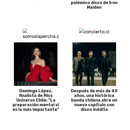
polémico disco de Iron
Maiden
Dominga López,
Después de más de 40
finalista de Miss
años, una histórica
Universo Chile: “La
banda chilena abre un
preparación mental sí
nuevo capítulo con
es la más importante”
disco inédito