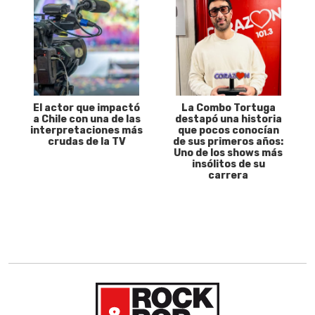
El actor que impactó
La Combo Tortuga
a Chile con una de las
destapó una historia
interpretaciones más
que pocos conocían
crudas de la TV
de sus primeros años:
Uno de los shows más
insólitos de su
carrera