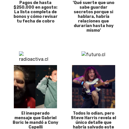
Pagos de hasta
'Qué suerte que uno
$250.000 en agosto:
sabe guardar
La lista completa de
secretos porque si
bonos y cómo revisar
hablara, habría
tu fecha de cobro
relaciones que
durarían hasta hoy
mismo'
El inesperado
Todos lo odian, pero
mensaje que Gabriel
Steve Harris revela el
Boric le mandó a Cony
único detalle que
Capelli
habría salvado este