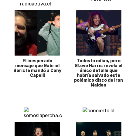
El inesperado
Todos lo odian, pero
mensaje que Gabriel
Steve Harris revela el
Boric le mandó a Cony
único detalle que
Capelli
habría salvado este
polémico disco de Iron
Maiden