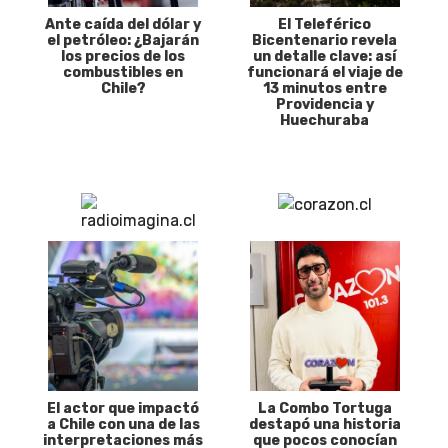
Ante caída del dólar y
El Teleférico
el petróleo: ¿Bajarán
Bicentenario revela
los precios de los
un detalle clave: así
combustibles en
funcionará el viaje de
Chile?
13 minutos entre
Providencia y
Huechuraba
El actor que impactó
La Combo Tortuga
a Chile con una de las
destapó una historia
interpretaciones más
que pocos conocían