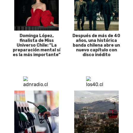
Dominga López,
Después de más de 40
finalista de Miss
años, una histórica
Universo Chile: “La
banda chilena abre un
preparación mental sí
nuevo capítulo con
es la más importante”
disco inédito