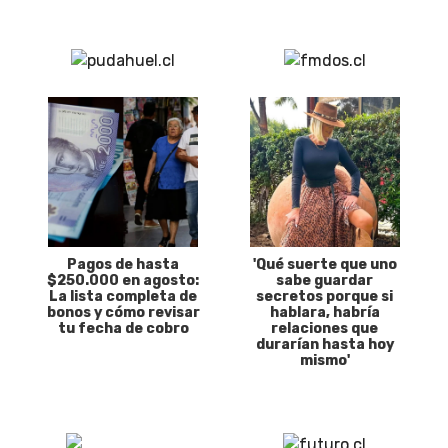
Pagos de hasta
'Qué suerte que uno
$250.000 en agosto:
sabe guardar
La lista completa de
secretos porque si
bonos y cómo revisar
hablara, habría
tu fecha de cobro
relaciones que
durarían hasta hoy
mismo'