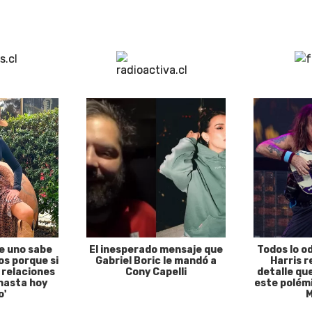
e uno sabe
El inesperado mensaje que
Todos lo o
s porque si
Gabriel Boric le mandó a
Harris r
 relaciones
Cony Capelli
detalle qu
hasta hoy
este polémi
o'
M