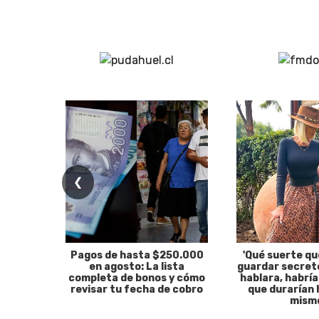
❮
Pagos de hasta $250.000
'Qué suerte qu
en agosto: La lista
guardar secreto
completa de bonos y cómo
hablara, habría
revisar tu fecha de cobro
que durarían 
mism