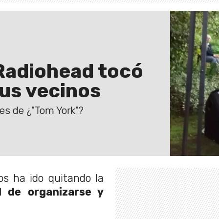
 Radiohead tocó
sus vecinos
es de ¿"Tom York"?
os ha ido quitando la
 de organizarse y