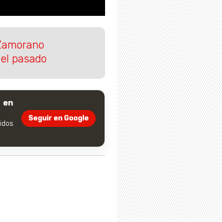
n Zamorano
 el pasado
 en
Seguir en Google
dos