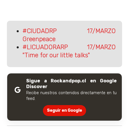
#CIUDADRP 17/MARZO
Greenpeace
#LICUADORARP 17/MARZO
"Time for our little talks"
Sigue a Rockandpop.cl en Google
Discover
Recibe nuestros contenidos directamente en tu
feed.
Seguir en Google