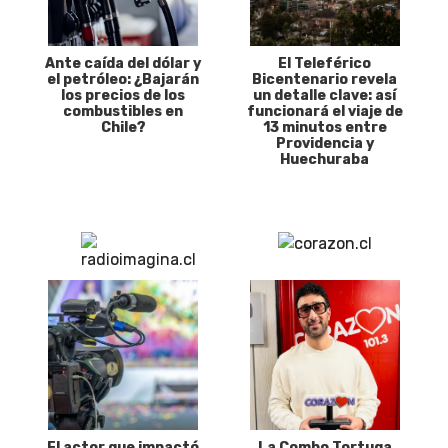
Ante caída del dólar y
El Teleférico
el petróleo: ¿Bajarán
Bicentenario revela
los precios de los
un detalle clave: así
combustibles en
funcionará el viaje de
Chile?
13 minutos entre
Providencia y
Huechuraba
El actor que impactó
La Combo Tortuga