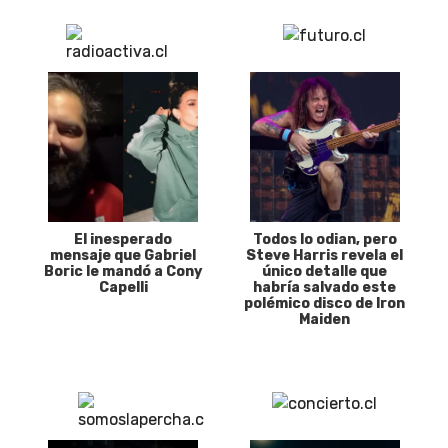
El inesperado
Todos lo odian, pero
mensaje que Gabriel
Steve Harris revela el
Boric le mandó a Cony
único detalle que
Capelli
habría salvado este
polémico disco de Iron
Maiden