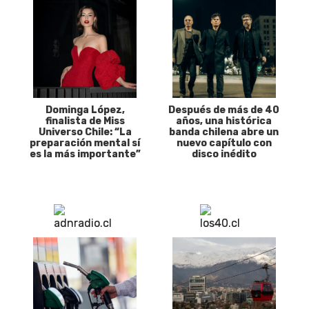
Dominga López,
Después de más de 40
finalista de Miss
años, una histórica
Universo Chile: “La
banda chilena abre un
preparación mental sí
nuevo capítulo con
es la más importante”
disco inédito