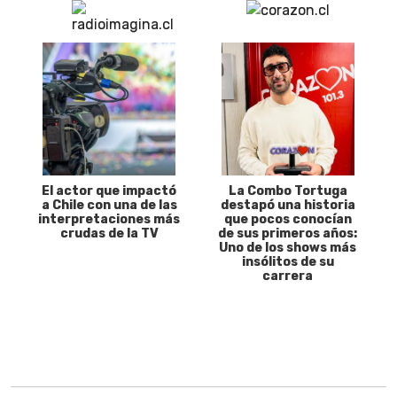
El actor que impactó
La Combo Tortuga
a Chile con una de las
destapó una historia
interpretaciones más
que pocos conocían
crudas de la TV
de sus primeros años:
Uno de los shows más
insólitos de su
carrera