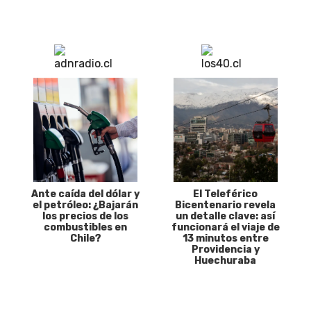
Ante caída del dólar y
El Teleférico
el petróleo: ¿Bajarán
Bicentenario revela
los precios de los
un detalle clave: así
combustibles en
funcionará el viaje de
Chile?
13 minutos entre
Providencia y
Huechuraba