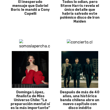
El inesperado
Todos lo odian, pero
mensaje que Gabriel
Steve Harris revela el
Boric le mandó a Cony
único detalle que
Capelli
habría salvado este
polémico disco de Iron
Maiden
Dominga López,
Después de más de 40
finalista de Miss
años, una histórica
Universo Chile: “La
banda chilena abre un
preparación mental sí
nuevo capítulo con
es la más importante”
disco inédito