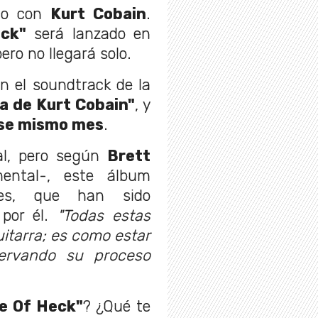
ado con
Kurt Cobain
.
ck"
será lanzado en
pero no llegará solo.
n el soundtrack de la
ta de Kurt Cobain"
, y
ese mismo mes
.
ial, pero según
Brett
ental-, este álbum
nes, que han sido
por él.
"Todas estas
uitarra; es como estar
ervando su proceso
e Of Heck"
? ¿Qué te