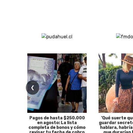
❮
Pagos de hasta $250.000
'Qué suerte qu
en agosto: La lista
guardar secreto
completa de bonos y cómo
hablara, habría
revisar tu fecha de cobro
que durarían 