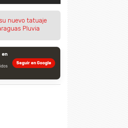
su nuevo tatuaje
araguas Pluvia
 en
Seguir en Google
dos