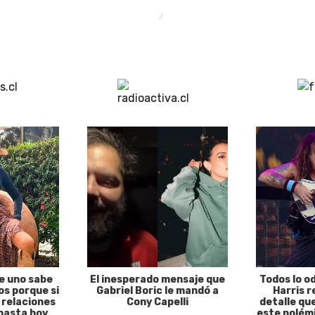
e uno sabe
El inesperado mensaje que
Todos lo o
s porque si
Gabriel Boric le mandó a
Harris r
 relaciones
Cony Capelli
detalle qu
hasta hoy
este polémi