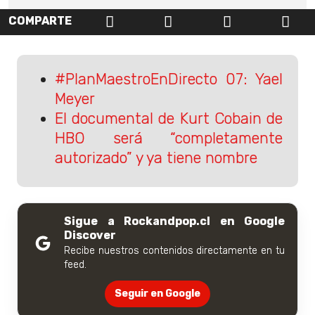
COMPARTE
#PlanMaestroEnDirecto 07: Yael
Meyer
El documental de Kurt Cobain de
HBO será “completamente
autorizado” y ya tiene nombre
Sigue a Rockandpop.cl en Google
Discover
Recibe nuestros contenidos directamente en tu
feed.
Seguir en Google