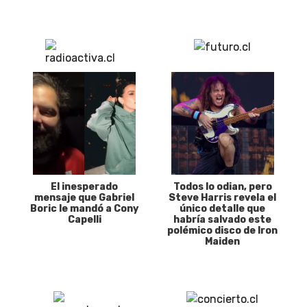
El inesperado
Todos lo odian, pero
mensaje que Gabriel
Steve Harris revela el
Boric le mandó a Cony
único detalle que
Capelli
habría salvado este
polémico disco de Iron
Maiden