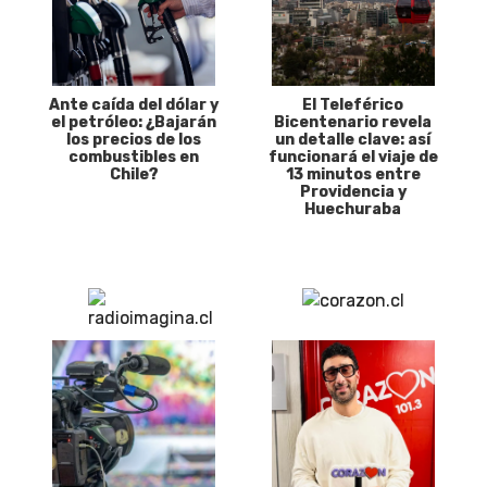
Ante caída del dólar y
El Teleférico
el petróleo: ¿Bajarán
Bicentenario revela
los precios de los
un detalle clave: así
combustibles en
funcionará el viaje de
Chile?
13 minutos entre
Providencia y
Huechuraba