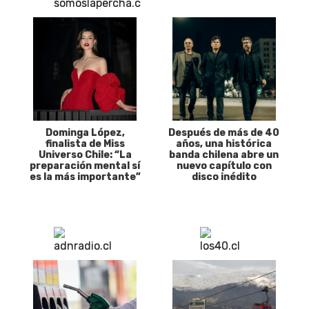
Dominga López,
Después de más de 40
finalista de Miss
años, una histórica
Universo Chile: “La
banda chilena abre un
preparación mental sí
nuevo capítulo con
es la más importante”
disco inédito