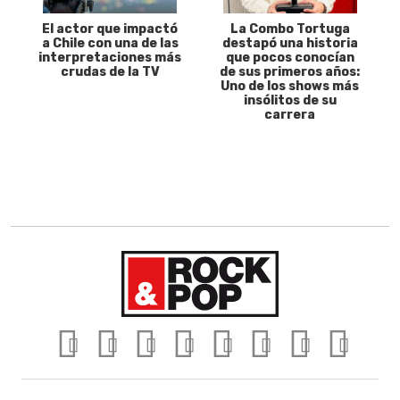
El actor que impactó
La Combo Tortuga
a Chile con una de las
destapó una historia
interpretaciones más
que pocos conocían
crudas de la TV
de sus primeros años:
Uno de los shows más
insólitos de su
carrera