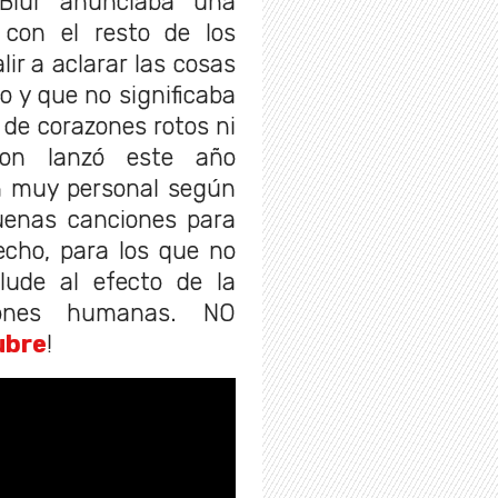
Blur anunciaba una
con el resto de los
ir a aclarar las cosas
o y que no significaba
 de corazones rotos ni
amon lanzó este año
m muy personal según
uenas canciones para
echo, para los que no
lude al efecto de la
ciones humanas. NO
ubre
!