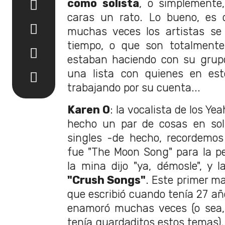
como solista
, o simplemente,
caras un rato. Lo bueno, es 
muchas veces los artistas se
tiempo, o que son totalmente
estaban haciendo con su grupo
una lista con quienes en es
trabajando por su cuenta...
Karen O
: la vocalista de los Y
hecho un par de cosas en soli
singles -de hecho, recordemos
fue "The Moon Song" para la pel
la mina dijo "ya, démosle", y 
"Crush Songs"
. Este primer ma
que escribió cuando tenía 27 añ
enamoró muchas veces (o sea,
tenía guardaditos estos temas).