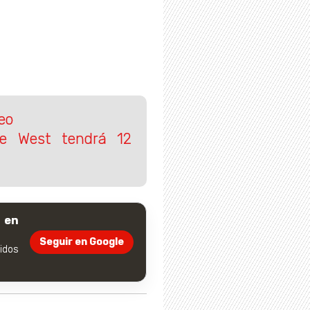
eo
ye West tendrá 12
 en
Seguir en Google
dos