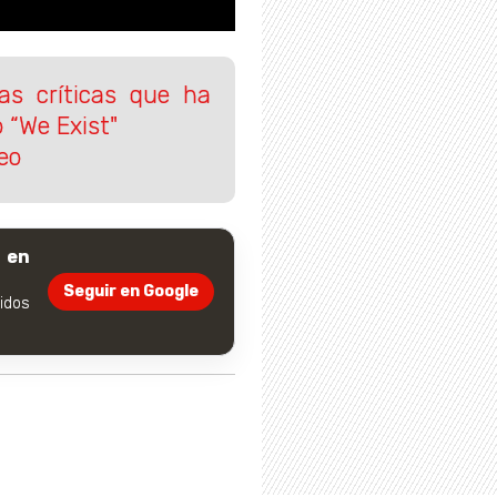
as críticas que ha
 “We Exist"
eo
 en
Seguir en Google
dos