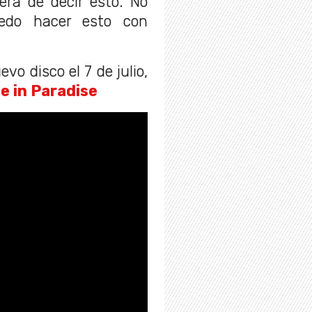
ra de decir esto. No
uedo hacer esto con
vo disco el 7 de julio,
e in Paradise