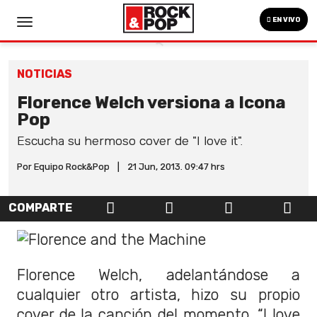
EN VIVO
NOTICIAS
Florence Welch versiona a Icona
Pop
Escucha su hermoso cover de "I love it".
Por Equipo Rock&Pop
|
21 Jun, 2013. 09:47 hrs
COMPARTE
Florence Welch, adelantándose a
cualquier otro artista, hizo su propio
cover de la canción del momento, “I love