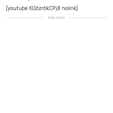
[youtube KQ6zr6kCPj8 nolink]