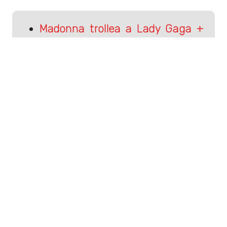
Madonna trollea a Lady Gaga +
setlist de MDNA
Lo que escuchamos de Outkast
a las 12
Sigue a Rockandpop.cl en Google
Discover
Recibe nuestros contenidos directamente en tu
feed.
Seguir en Google
Contenido patrocinado