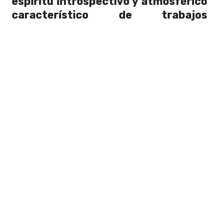
espíritu introspectivo y atmosférico
característico de trabajos
anteriores como
Disintegration
.