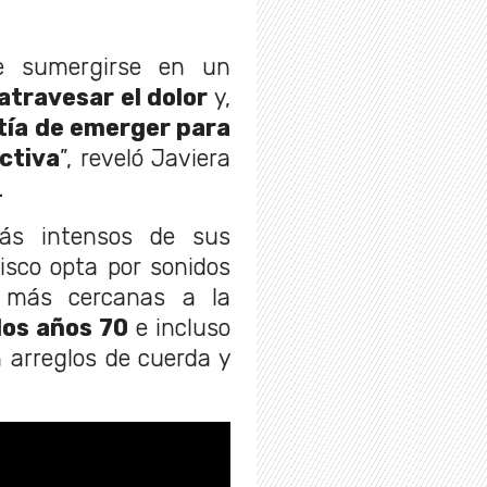
e sumergirse en un
atravesar el dolor
y,
tía de emerger para
ctiva
”, reveló Javiera
.
más intensos de sus
isco opta por sonidos
s más cercanas a la
los años 70
e incluso
n arreglos de cuerda y