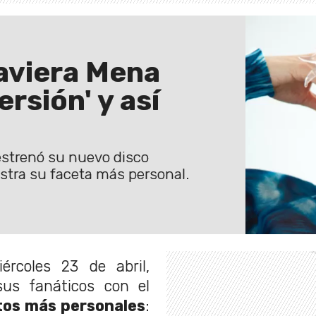
Javiera Mena
rsión' y así
strenó su nuevo disco
estra su faceta más personal.
ércoles 23 de abril,
us fanáticos con el
tos más personales
: