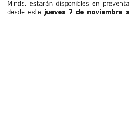
Minds, estarán disponibles en preventa
desde este
jueves 7 de noviembre a
las 11:00 horas
, con un 20% descuento
con todo medio de pago hasta agotar
stock del 30% de la capacidad total de
entradas disponibles a la venta, a través
del sistema
PuntoTicket
.