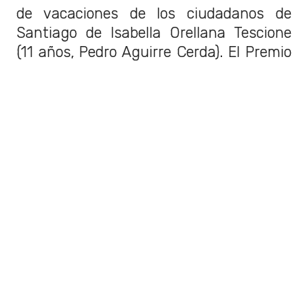
de vacaciones de los ciudadanos de
Santiago de Isabella Orellana Tescione
(11 años, Pedro Aguirre Cerda). El Premio
al Talento Joven con
Los pingüinos
de
Victoria Díaz Ulloa (18 años, Las Condes).
Y el Premio al Talento Mayor para
El
invitado de la copa
de Juan López
Baldomá (71 años, Conchalí), que retrata
la memoria y la justicia en un barrio de la
capital.