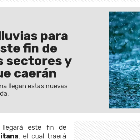
luvias para
ste fin de
s sectores y
ue caerán
ana llegan estas nuevas
ada.
llegará este fin de
litana
, el cual traerá