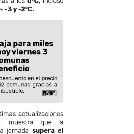
nas a los
0°C,
incluso
a
-3 y -2°C.
aja para miles
hoy viernes 3
 comunas
eneficio
descuento en el precio
32 comunas gracias a
bustible.
timas actualizaciones
F, muestra que la
a jornada
supera el