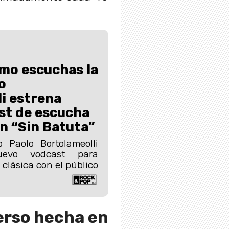
mo escuchas la
o
i estrena
st de escucha
n “Sin Batuta”
o Paolo Bortolameolli
uevo vodcast para
clásica con el público
verso hecha en