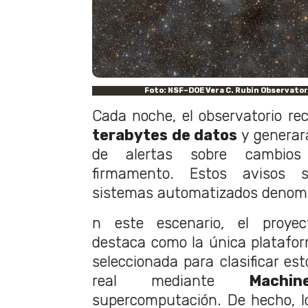
Foto: NSF–DOE Vera C. Rubin Observat
Cada noche, el observatorio re
terabytes de datos
y generará
de alertas sobre cambios
firmamento. Estos avisos 
sistemas automatizados denomi
n este escenario, el proye
destaca como la única platafor
seleccionada para clasificar es
real mediante
Machi
supercomputación. De hecho, los