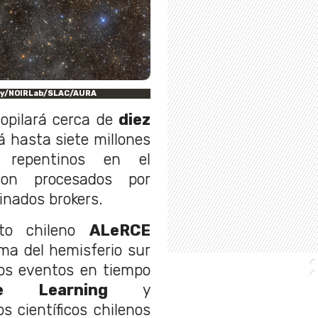
ory/NOIRLab/SLAC/AURA
copilará cerca de
diez
 hasta siete millones
 repentinos en el
son procesados por
nados brokers.
cto chileno
ALeRCE
ma del hemisferio sur
tos eventos en tiempo
ne Learning
y
 científicos chilenos