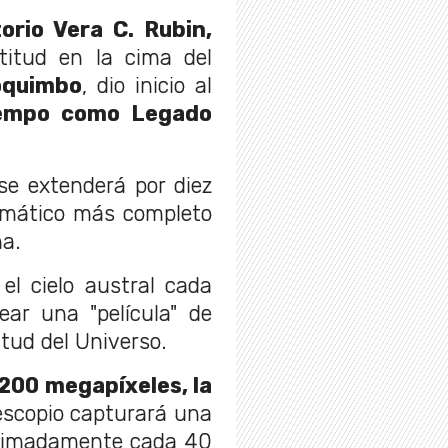
orio Vera C. Rubin,
titud en la cima del
oquimbo
, dio inicio al
iempo como Legado
e extenderá por diez
nemático más completo
na.
 el cielo austral cada
ear una "película" de
itud del Universo.
200 megapíxeles, la
elescopio capturará una
oximadamente cada 40