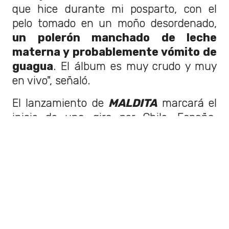
que hice durante mi posparto, con el
pelo tomado en un moño desordenado,
un polerón manchado de leche
materna y probablemente vómito de
guagua
. El álbum es muy crudo y muy
en vivo", señaló.
El lanzamiento de
MALDITA
marcará el
inicio de una gira por Chile, España,
Estados Unidos, Argentina y México.
Antes de eso, la cantante encabezará
una nueva edición de
Ruidosa
en Nueva
York este 12 de julio, como parte del ciclo
Summer for the City. Más adelante, el
festival
celebrará sus diez años con una
edición especial en Santiago,