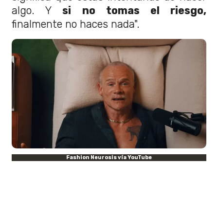
algo. Y
si no tomas el riesgo,
finalmente no haces nada".
Fashion Neurosis vía YouTube
Las palabras del músico canadiense lo
inspiraron a retomar
aquel sueño que
había tenido desde su infancia. El
proyecto
"Honora"
,
lanzado el 27 de