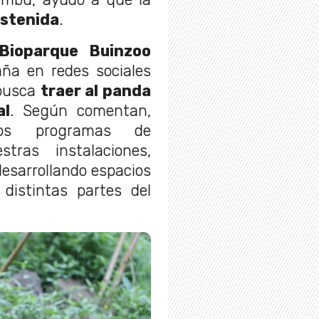
ostenida
.
Bioparque Buinzoo
ña en redes sociales
 busca
traer al panda
al
. Según comentan,
tros programas de
tras instalaciones,
esarrollando espacios
distintas partes del