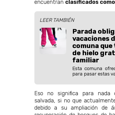
encuentran
clasificados como
LEER TAMBIÉN
Parada oblig
vacaciones d
comuna que 
de hielo grat
familiar
Esta comuna ofre
para pasar estas va
Eso no significa para nada 
salvada, si no que actualment
debido a su ampliación de ár
recuperación de bosques de b