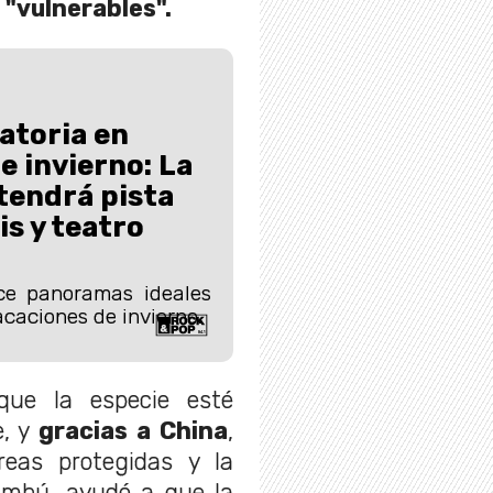
 "vulnerables".
atoria en
e invierno: La
tendrá pista
is y teatro
ce panoramas ideales
caciones de invierno.
que la especie esté
e, y
gracias a China
,
eas protegidas y la
ambú, ayudó a que la