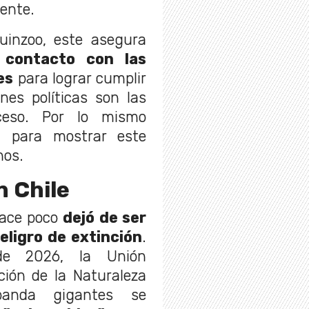
ente.
Buinzoo, este asegura
contacto con las
es
para lograr cumplir
ones políticas son las
eso. Por lo mismo
s
para mostrar este
nos.
n Chile
hace poco
dejó de ser
eligro de extinción
.
 de 2026, la Unión
ción de la Naturaleza
panda gigantes se