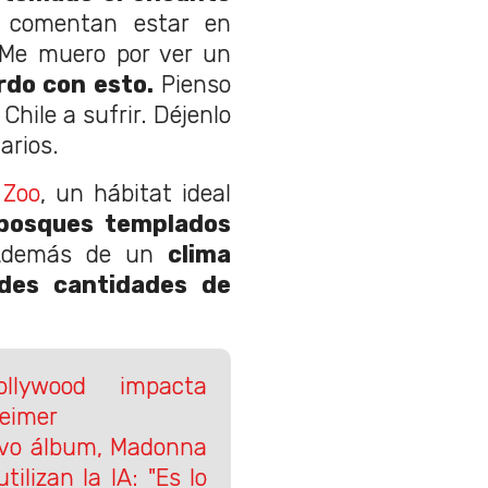
s comentan estar en
 "Me muero por ver un
rdo con esto.
Pienso
Chile a sufrir. Déjenlo
arios.
 Zoo
, un hábitat ideal
 bosques templados
 Además de un
clima
des cantidades de
llywood impacta
heimer
evo álbum, Madonna
tilizan la IA: "Es lo