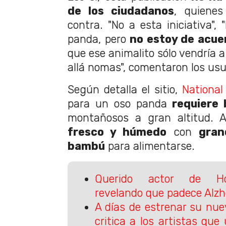
de los ciudadanos
, quiene
contra. "No a esta iniciativa",
panda, pero
no estoy de acue
que ese animalito sólo vendría a 
allá nomas", comentaron los usu
Según detalla el sitio,
National
para un oso panda
requiere
montañosos a gran altitud.
fresco y húmedo
con
gran
bambú
para alimentarse.
Querido actor de Ho
revelando que padece Alz
A días de estrenar su nu
critica a los artistas que u