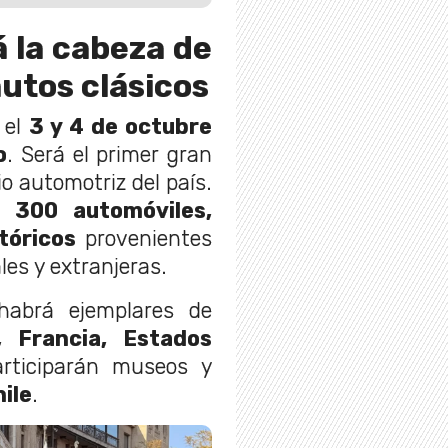
á la cabeza de
autos clásicos
 el
3 y 4 de octubre
o
. Será el primer gran
o automotriz del país.
 300 automóviles,
tóricos
provenientes
les y extranjeras.
habrá ejemplares de
a, Francia, Estados
rticiparán museos y
ile
.