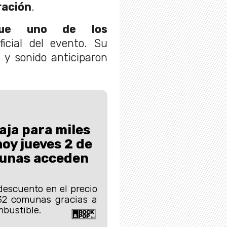
ración
.
 fue uno de los
icial del evento. Su
 y sonido anticiparon
aja para miles
hoy jueves 2 de
munas acceden
descuento en el precio
32 comunas gracias a
bustible.