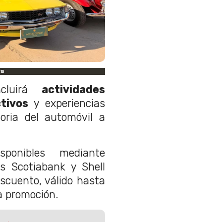
ca
ncluirá
actividades
ctivos
y experiencias
oria del automóvil a
ponibles mediante
s Scotiabank y Shell
scuento, válido hasta
la promoción.