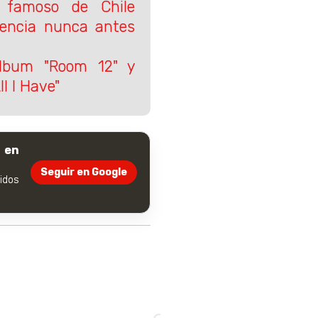
s famoso de Chile
iencia nunca antes
lbum "Room 12" y
ll I Have"
 en
Seguir en Google
dos