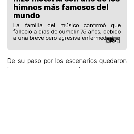
himnos más famosos del
mundo
La familia del músico confirmó que
falleció a días de cumplir 75 años, debido
a una breve pero agresiva enfermedad.
De su paso por los escenarios quedaron
himnos que marcaron el imaginario pop
de la época. Tales como “
Locomía”,
“Rumba, Samba,
Mambo”, “Gorbachov” y “Taiyo
”.
La despedida de músico de
Locomía
La noticia de su fallecimiento provocó