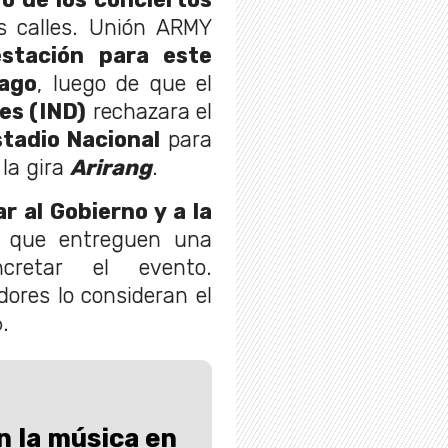
s calles. Unión ARMY
estación para este
iago
, luego de que el
es (IND)
rechazara el
stadio Nacional
para
la gira
Arirang
.
r al Gobierno y a la
 que entreguen una
cretar el evento.
ores lo consideran el
.
 la música en