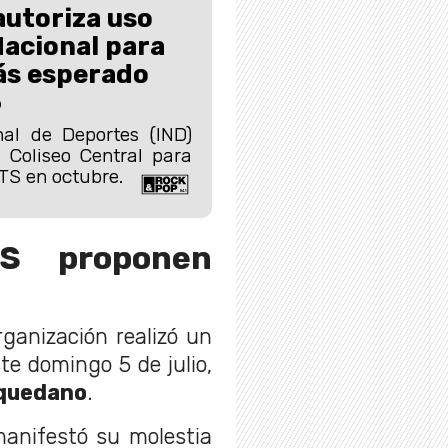
autoriza uso
Nacional para
ás esperado
6
nal de Deportes (IND)
 Coliseo Central para
TS en octubre.
TS proponen
rganización realizó un
te domingo 5 de julio,
quedano
.
 manifestó su molestia