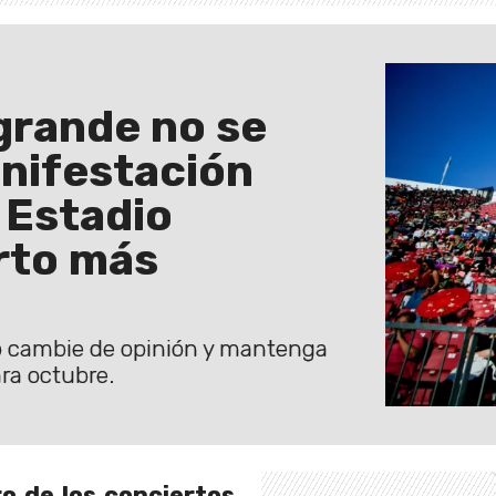
grande no se
nifestación
 Estadio
erto más
o cambie de opinión y mantenga
ra octubre.
ro de los conciertos