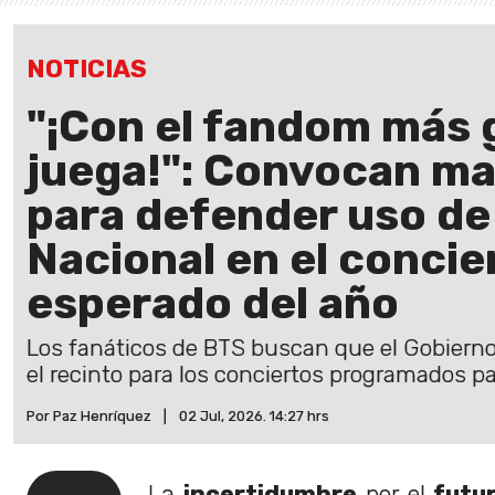
NOTICIAS
"¡Con el fandom más 
juega!": Convocan ma
para defender uso de
Nacional en el conci
esperado del año
Los fanáticos de BTS buscan que el Gobiern
el recinto para los conciertos programados pa
Por Paz Henríquez
|
02 Jul, 2026. 14:27 hrs
La
incertidumbre
por el
futu