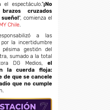
 el espectáculo."
¡No
brazos cruzados
 sueño!
", comienza el
MY Chile
.
sponsabilizó a las
 por la incertidumbre
 pésima gestión del
stra, sumado a la total
ctora DG Medios,
el
 la cuerda floja:
e de que se cancele
adio que no cumple
n.