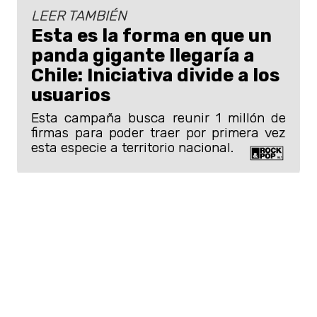
LEER TAMBIÉN
Esta es la forma en que un
panda gigante llegaría a
Chile: Iniciativa divide a los
usuarios
Esta campaña busca reunir 1 millón de
firmas para poder traer por primera vez
esta especie a territorio nacional.
Vanguardia tecnológica y el ritual
del vinilo
Además del valor de la conversación,
“Sin Batuta” propone un viaje técnico
muy particular mediante una experiencia
sonora que transita entre dos