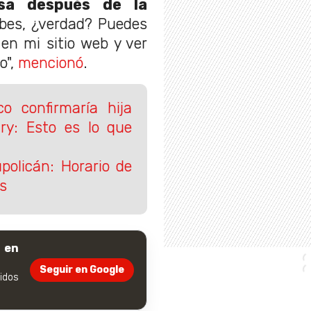
sa después de la
abes, ¿verdad? Puedes
en mi sitio web y ver
o",
mencionó
.
ico confirmaría hija
ry: Esto es lo que
policán: Horario de
s
 en
Seguir en Google
dos