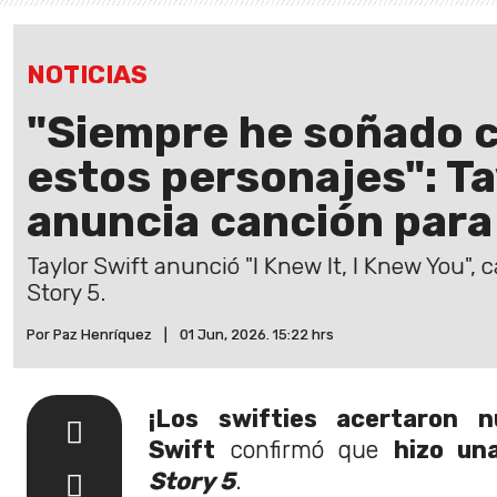
NOTICIAS
"Siempre he soñado c
estos personajes": Ta
anuncia canción para
Taylor Swift anunció "I Knew It, I Knew You", 
Story 5.
Por Paz Henríquez
|
01 Jun, 2026. 15:22 hrs
¡Los swifties acertaron n
Swift
confirmó que
hizo un
Story 5
.