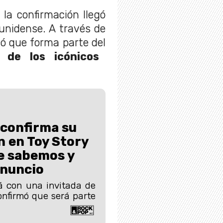
 la confirmación llegó
unidense. A través de
ló que forma parte del
 de los icónicos
 confirma su
n en Toy Story
ue sabemos y
anuncio
á con una invitada de
confirmó que será parte