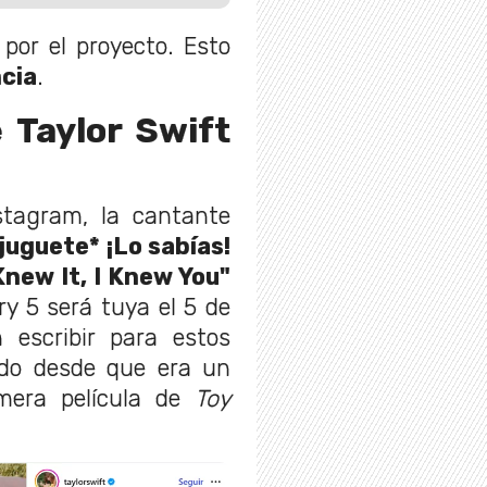
por el proyecto. Esto
ncia
.
 Taylor Swift
tagram, la cantante
*juguete* ¡Lo sabías!
Knew It, I Knew You"
y 5 será tuya el 5 de
 escribir para estos
ado desde que era un
mera película de
Toy