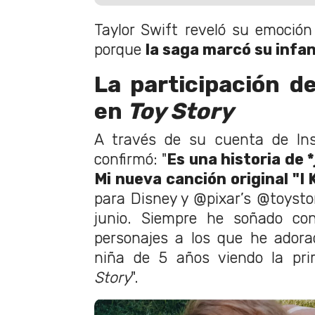
Taylor Swift reveló su emoción 
porque
la saga marcó su infa
La participación de
en
Toy Story
A través de su cuenta de Ins
confirmó: "
Es una historia de 
Mi nueva canción original "I 
para Disney y @pixar’s @toystor
junio. Siempre he soñado con
personajes a los que he ador
niña de 5 años viendo la pri
Story
".