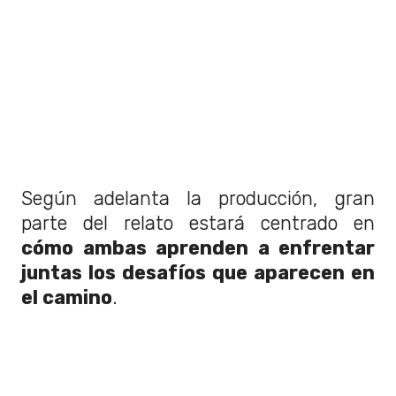
Según adelanta la producción, gran
parte del relato estará centrado en
cómo ambas aprenden a enfrentar
juntas los desafíos que aparecen en
el camino
.
El elenco detrás de la precuela
La protagonista estará interpretada por
la actriz
Lexi Minetree
, quien dará vida