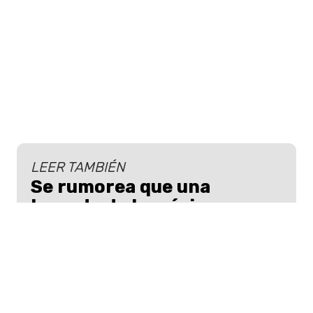
LEER TAMBIÉN
Se rumorea que una
leyenda de la música
actuará en la boda de
Taylor Swift: Esto es lo que
se sabe de la ceremonia
La ceremonia de boda entre Taylor Swift
y Travis Kelce promete ser uno de los