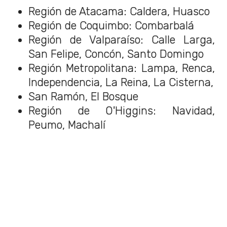
Región de Atacama: Caldera, Huasco
Región de Coquimbo: Combarbalá
Región de Valparaíso: Calle Larga,
San Felipe, Concón, Santo Domingo
Región Metropolitana: Lampa, Renca,
Independencia, La Reina, La Cisterna,
San Ramón, El Bosque
Región de O'Higgins: Navidad,
Peumo, Machalí
Región del Maule: Hualañé
Región de Ñuble: Cobquecura,
Yungay
Región del Biobío: Nacimiento, Los
Álamos, Arauco, Cañete
Región de La Araucanía: Renaico,
Lautaro, Lumaco, Curacautín