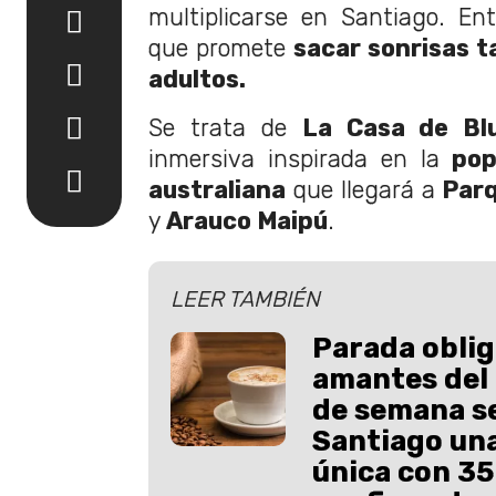
multiplicarse en Santiago. En
que promete
sacar sonrisas t
adultos.
Se trata de
La Casa de Bl
inmersiva inspirada en la
popu
australiana
que llegará a
Par
y
Arauco Maipú
.
LEER TAMBIÉN
Parada oblig
amantes del 
de semana se
Santiago una
única con 35