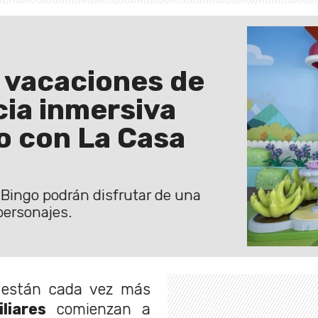
e vacaciones de
cia inmersiva
o con La Casa
y Bingo podrán disfrutar de una
personajes.
están cada vez más
iares
comienzan a