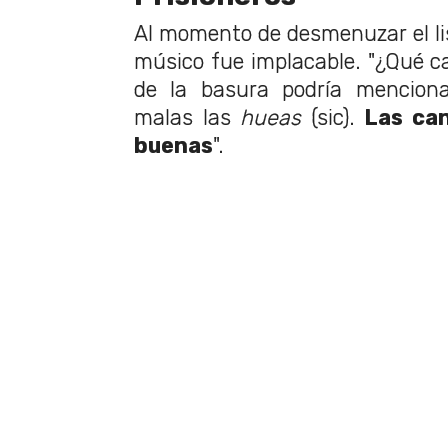
Al momento de desmenuzar el lis
músico fue implacable. "¿Qué ca
de la basura podría mencion
malas las
hueas
(sic).
Las ca
buenas
".