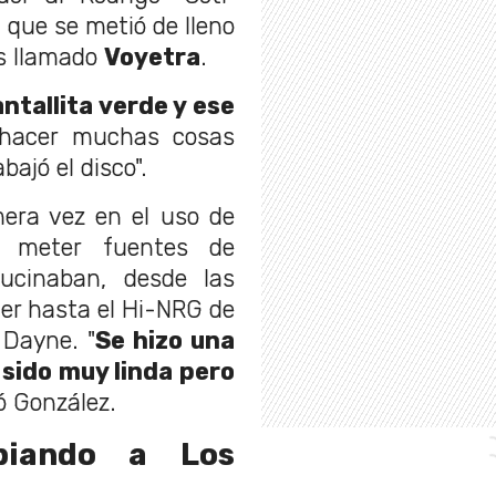
l que se metió de lleno
s llamado
Voyetra
.
ntallita verde y ese
hacer muchas cosas
bajó el disco".
era vez en el uso de
do meter fuentes de
ucinaban, desde las
er hasta el Hi-NRG de
 Dayne. "
Se hizo una
 sido muy linda pero
ó González.
opiando a Los