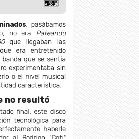
minados
, pasábamos
io, no era
Pateando
80
que llegaban las
 que era entretenido
a banda que se sentía
ro experimentaba sin
rlo o el nivel musical
tidad característica.
e no resultó
tado final, este disco
ción tecnológica para
erfectamente haberle
r al Rodrigo "Coti"