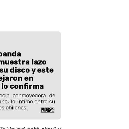
banda
muestra lazo
su disco y este
ejaron en
 lo confirma
encia conmovedora de
vínculo íntimo entre su
es chilenos.