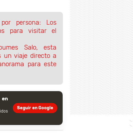
 por persona: Los
os para visitar el
lbumes Salo, esta
 un viaje directo a
anorama para este
 en
Seguir en Google
dos