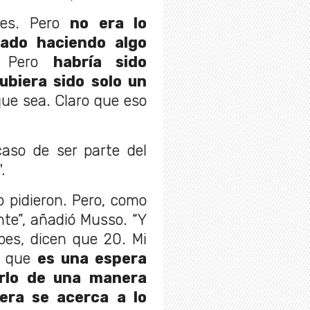
 es. Pero
no era lo
ado haciendo algo
? Pero
habría sido
biera sido solo un
 que sea. Claro que eso
aso de ser parte del
".
o pidieron. Pero, como
nte”, añadió Musso. “Y
bes, dicen que 20. Mi
sí que
es una espera
rlo de una manera
iera se acerca a lo