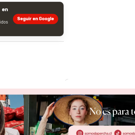
 en
Seguir en Google
dos