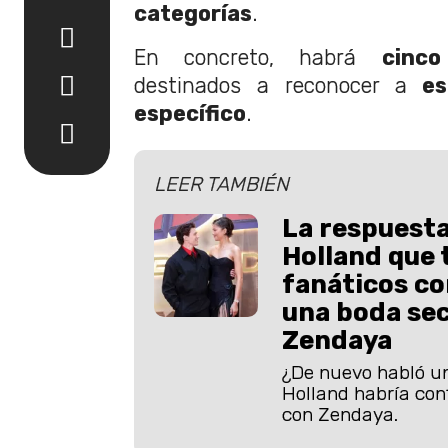
categorías
.
En concreto, habrá
cinc
destinados a reconocer a
es
específico
.
LEER TAMBIÉN
La respuest
Holland que t
fanáticos c
una boda se
Zendaya
¿De nuevo habló u
Holland habría con
con Zendaya.