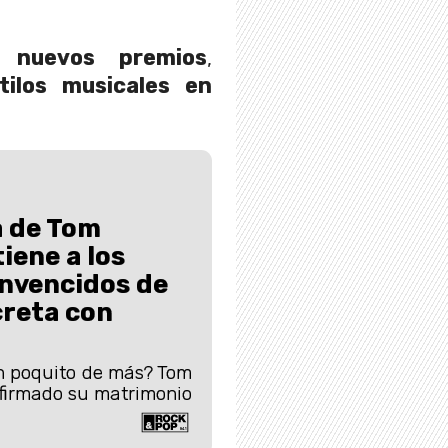
o nuevos premios
,
tilos musicales en
a de Tom
iene a los
onvencidos de
creta con
n poquito de más? Tom
firmado su matrimonio