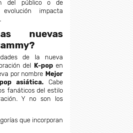
ón del público o de
evolución impacta
.
as nuevas
Grammy?
edades de la nueva
poración del
K-pop
en
lleva por nombre
Mejor
pop asiática.
Cabe
os fanáticos del estilo
ración. Y no son los
gorías que incorporan