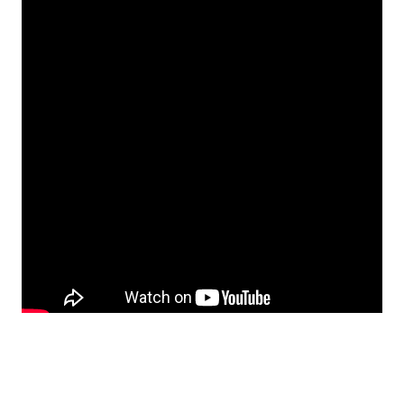
En el concierto de este domingo
, Usted
Señálemelo serán acompañados por