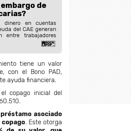
de embargo de
carias?
 dinero en cuentas
deuda del CAE generan
n entre trabajadores
miento tiene un valor
ue, con el Bono PAD,
te ayuda financiera.
el copago inicial del
60.510.
n
préstamo asociado
e copago
. Este otorga
 de su valor, que