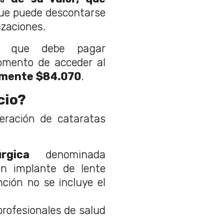
que puede descontarse
izaciones.
r que debe pagar
omento de acceder al
mente $84.070
.
cio?
eración de cataratas
rgica
denominada
on implante de lente
nción no se incluye el
rofesionales de salud