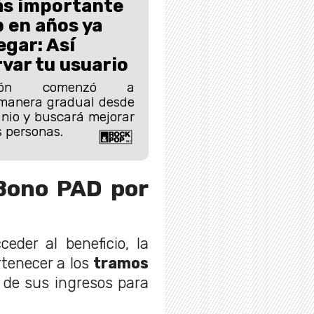
ás importante
 en años ya
egar: Así
var tu usuario
ción comenzó a
manera gradual desde
unio y buscará mejorar
s personas.
Bono PAD por
ceder al beneficio, la
rtenecer a los
tramos
7% de sus ingresos para