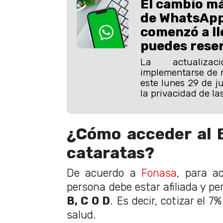
El cambio m
de WhatsApp
comenzó a ll
puedes reser
La actualiza
implementarse de 
este lunes 29 de j
la privacidad de la
¿Cómo acceder al 
cataratas?
De acuerdo a
Fonasa
, para ac
persona debe estar afiliada y pe
B, C O D
. Es decir, cotizar el 
salud.