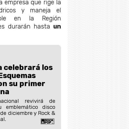
a empresa que rige la
ídricos y maneja el
ble en la Región
ones durarán hasta
un
 celebrará los
“Esquemas
on su primer
ena
acional revivirá de
su emblemático disco
 de diciembre y Rock &
al.