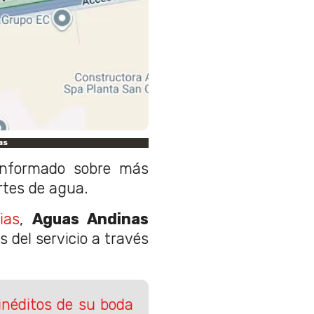
as
informado sobre más
rtes de agua.
ias
,
Aguas Andinas
s del servicio a través
 inéditos de su boda