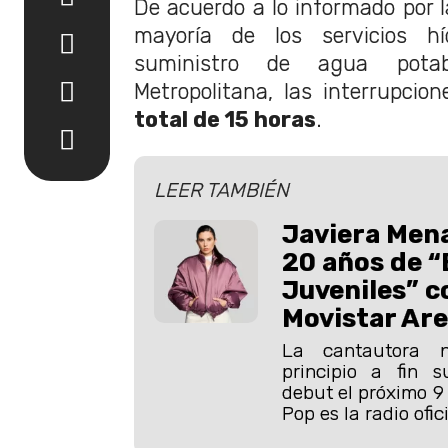
De acuerdo a lo informado por l
mayoría de los servicios h
suministro de agua pota
Metropolitana, las interrupci
total de 15 horas
.
LEER TAMBIÉN
Javiera Mena
20 años de 
Juveniles” c
Movistar Ar
La cantautora n
principio a fin 
debut el próximo 9
Pop es la radio ofici