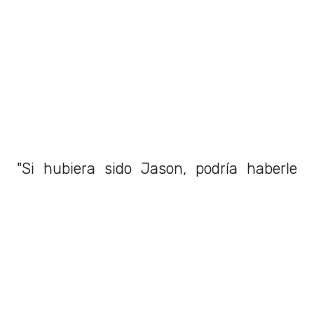
"Si hubiera sido Jason, podría haberle
dicho: 'Oye, vamos a tomar algo, a
ponernos al día', y [Michael] nos dejó
hace muchos años, así que simplemente
está presente. Así que, además de ser
un momento increíble para mí, creo que,
debido a su partida, este recuerdo vive
en su propio universo. Vive como algo