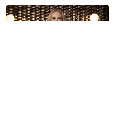
Getty Images.
"He tenido el triste honor de aceptar este
premio en nombre de O'Hara", dijo. "Sé
que se habría sentido honrada de
recibirlo de sus compañeros artistas, a
quienes, estoy seguro, respetaba
muchísimo.
Era una gran admiradora