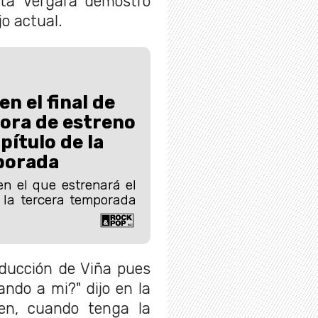
nta Vergara demostró
o actual.
n el final de
ora de estreno
pítulo de la
porada
en el que estrenará el
 la tercera temporada
oducción de Viña pues
do a mi?" dijo en la
en, cuando tenga la