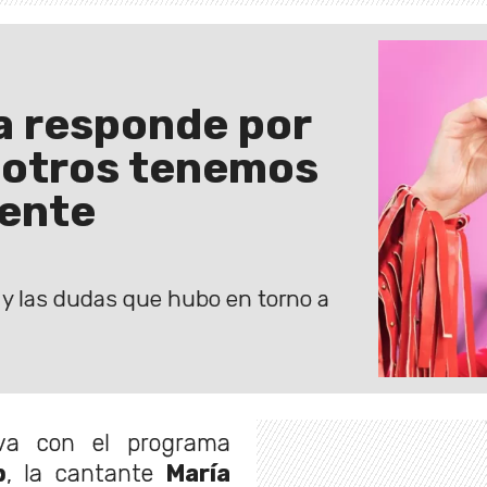
la responde por
osotros tenemos
ente
a y las dudas que hubo en torno a
iva con el programa
p
, la cantante
María