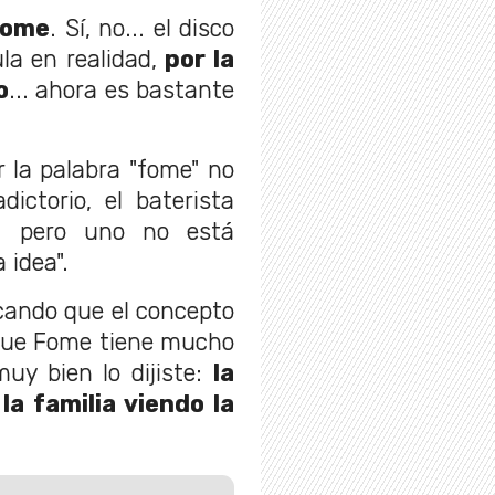
 fome
. Sí, no... el disco
ula en realidad,
por la
o
... ahora es bastante
r la palabra "fome" no
ictorio, el baterista
, pero uno no está
 idea".
icando que el concepto
 que Fome tiene mucho
uy bien lo dijiste:
la
 la familia viendo la