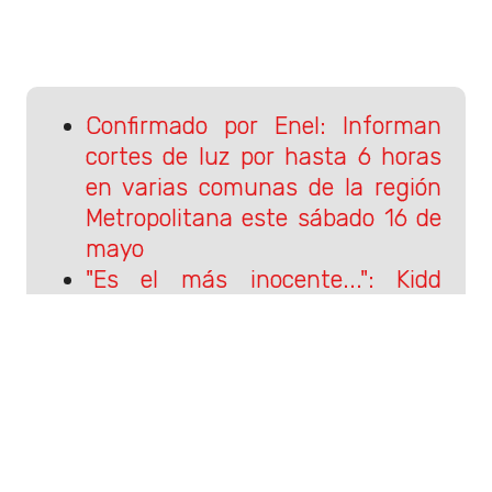
Confirmado por Enel: Informan
cortes de luz por hasta 6 horas
en varias comunas de la región
Metropolitana este sábado 16 de
mayo
"Es el más inocente...": Kidd
Voodoo revela en exclusiva cuál
es su apodo favorito de los
fanáticos
Sigue a Rockandpop.cl en Google
Discover