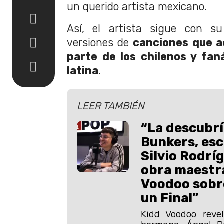
un querido artista mexicano.
Así, el artista sigue con s
versiones de
canciones que 
parte de los chilenos y fan
latina
.
LEER TAMBIÉN
“La descubrí
Bunkers, esc
Silvio Rodrí
obra maestra
Voodoo sobr
un Final”
Kidd Voodoo reve