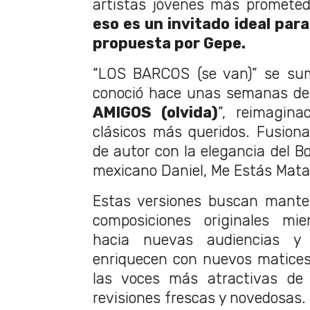
artistas jóvenes más promete
eso es un invitado ideal par
propuesta por Gepe.
“LOS BARCOS (se van)” se sum
conoció hace unas semanas de 
AMIGOS (olvida)
”, reimagin
clásicos más queridos. Fusion
de autor con la elegancia del B
mexicano Daniel, Me Estás Mat
Estas versiones buscan manten
composiciones originales mie
hacia nuevas audiencias y 
enriquecen con nuevos matice
las voces más atractivas de 
revisiones frescas y novedosas.