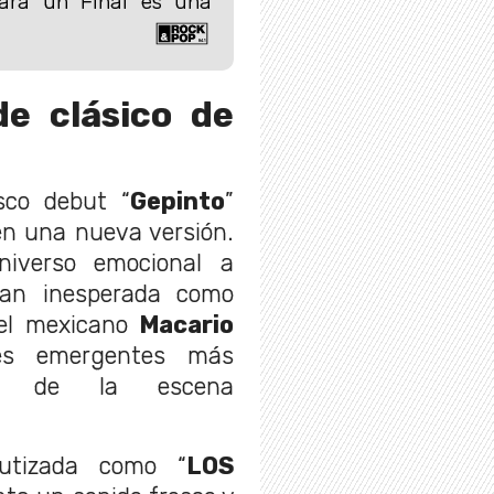
ara un Final es una
de clásico de
sco debut “
Gepinto
”
en una nueva versión.
niverso emocional a
tan inesperada como
a el mexicano
Macario
es emergentes más
as de la escena
autizada como “
LOS