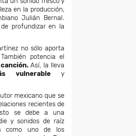
nta un sonido fresco y
leza en la producción,
biano Julián Bernal.
de profundizar en la
rtínez no sólo aporta
 También potencia el
 canción.
Así, la lleva
ás vulnerable
y
utor mexicano que se
elaciones recientes de
 Esto se debe a una
die y sonidos de raíz
la como uno de los