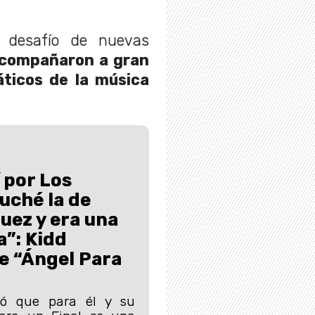
u desafío de nuevas
acompañaron a gran
áticos de la música
 por Los
uché la de
guez y era una
”: Kidd
e “Ángel Para
ló que para él y su