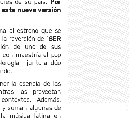
dores de su país.
Por
a este nueva versión
a al estreno que se
la reversión de “
SER
ación de uno de sus
a con maestría el pop
oleroglam junto al dúo
ando.
er la esencia de las
ntras las proyectan
contextos. Además,
s y suman algunas de
la música latina en