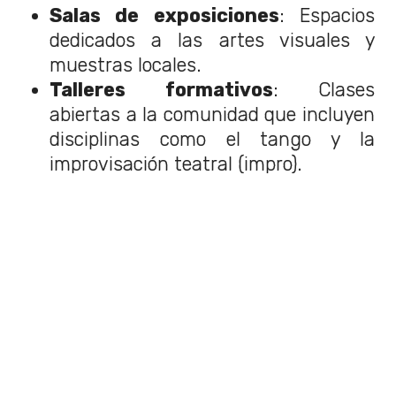
Salas de exposiciones
: Espacios
dedicados a las artes visuales y
muestras locales.
Talleres formativos
: Clases
abiertas a la comunidad que incluyen
disciplinas como el tango y la
improvisación teatral (impro).
Encuentros comunitarios
:
Instancias de debate, conversación y
cruces entre diferentes expresiones
artísticas.
Así, la invitación está extendida para
familias, vecinos, amantes del teatro y
curiosos que deseen conocer las
entrañas de un centro cultural vivo y