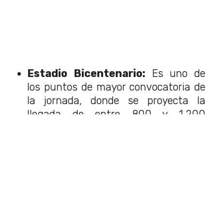
Estadio Bicentenario:
Es uno de
los puntos de mayor convocatoria de
la jornada, donde se proyecta la
llegada de entre 800 y 1.200
personas. Los asistentes podrán
ingresar de manera inédita al
camarín oficial de Audax Italiano
,
el cual estará completamente
habilitado con la utilería e
indumentaria original. Además, se
realizará la esperada “cambiatón” de