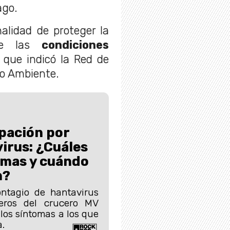
ago.
alidad de proteger la
nte las
condiciones
que indicó la Red de
io Ambiente.
pación por
irus: ¿Cuáles
omas y cuándo
n?
ontagio de hantavirus
eros del crucero MV
los síntomas a los que
a.