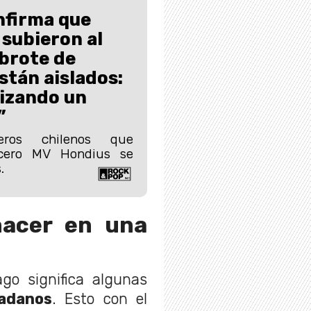
nfirma que
 subieron al
brote de
stán aislados:
lizando un
”
eros chilenos que
ucero MV Hondius se
.
acer en una
go significa algunas
dadanos
. Esto con el