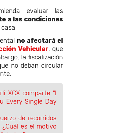
ienda evaluar las
e a las condiciones
 casa.
iental
no afectará el
cción Vehicular
, que
bargo, la fiscalización
que no deban circular
ente.
rli XCX comparte "I
u Every Single Day
uerzo de recorridos
¿Cuál es el motivo