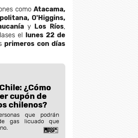
giones como
Atacama,
olitana, O'Higgins,
aucanía
y
Los Ríos
,
lases el
lunes 22 de
os
primeros con días
Chile: ¿Cómo
er cupón de
s chilenos?
ersonas que podrán
 de gas licuado que
no.