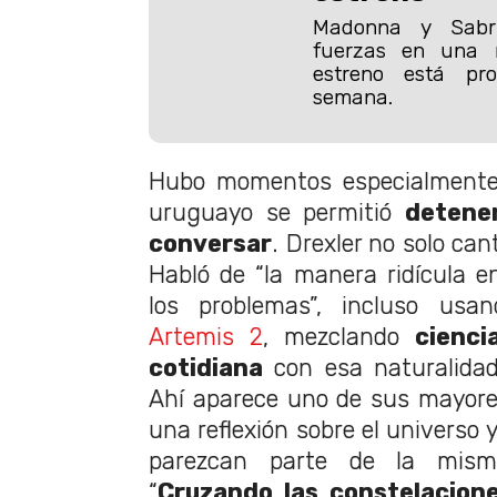
Madonna y Sabr
fuerzas en una 
estreno está pr
semana.
Hubo momentos especialmente 
uruguayo se permitió
detener
conversar
. Drexler no solo can
Habló de “la manera ridícula e
los problemas”, incluso us
Artemis 2
, mezclando
cienci
cotidiana
con esa naturalidad
Ahí aparece uno de sus mayore
una reflexión sobre el universo
parezcan parte de la mism
“
Cruzando las constelacion