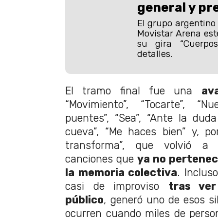
general y pr
El grupo argentino
Movistar Arena est
su gira “Cuerpos
detalles.
El tramo final fue una
av
“Movimiento”, “Tocarte”, “Nu
puentes”, “Sea”, “Ante la duda 
cueva”, “Me haces bien” y, po
transforma”, que volvió a
canciones que
ya no pertenec
la memoria colectiva
. Inclus
casi de improviso
tras ver
público
, generó uno de esos si
ocurren cuando miles de perso