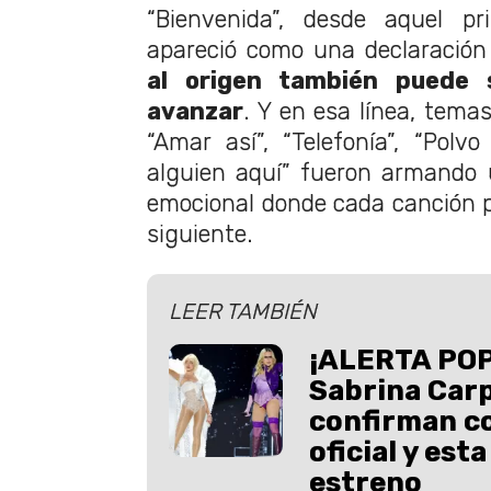
“Bienvenida”, desde aquel pr
apareció como una declaración 
al origen también puede
avanzar
. Y en esa línea, tema
“Amar así”, “Telefonía”, “Polvo
alguien aquí” fueron armando
emocional donde cada canción pa
siguiente.
LEER TAMBIÉN
¡ALERTA POP
Sabrina Car
confirman c
oficial y est
estreno