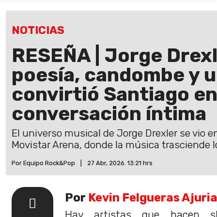
NOTICIAS
RESEÑA | Jorge Drexle
poesía, candombe y u
convirtió Santiago e
conversación íntima
El universo musical de Jorge Drexler se vio 
Movistar Arena, donde la música trasciende l
Por Equipo Rock&Pop
|
27 Abr, 2026. 13:21 hrs
Por
Kevin Felgueras Ajuri
Hay artistas que hacen 