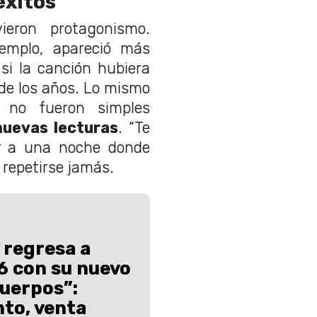
éxitos
ieron protagonismo.
jemplo, apareció más
 si la canción hubiera
 de los años. Lo mismo
 no fueron simples
uevas lecturas
. “Te
or a una noche donde
repetirse jamás.
 regresa a
6 con su nuevo
uerpos”:
nto, venta