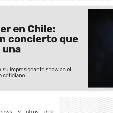
r en Chile:
n concierto que
n una
en su impresionante show en el
o cotidiano.
a
shows y otros que