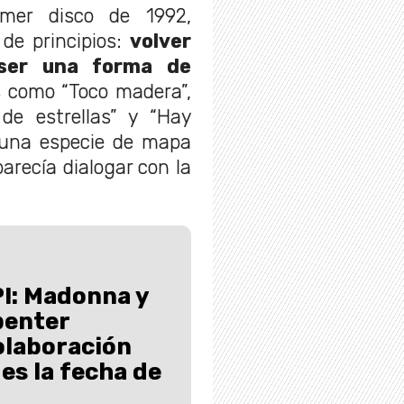
imer disco de 1992,
de principios:
volver
 ser una forma de
s como “Toco madera”,
 de estrellas” y “Hay
 una especie de mapa
recía dialogar con la
!: Madonna y
penter
olaboración
a es la fecha de