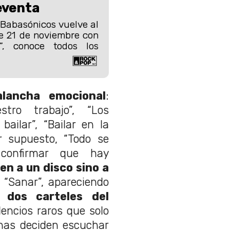
eventa
 Babasónicos vuelve al
e 21 de noviembre con
”, conoce todos los
alancha emocional
:
estro trabajo”, “Los
bailar”, “Bailar en la
r supuesto, “Todo se
 confirmar que hay
en a un disco sino a
o “Sanar”, apareciendo
 dos carteles del
lencios raros que solo
nas deciden escuchar