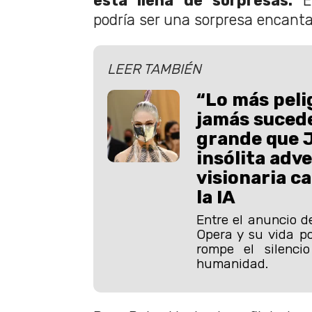
está llena de sorpresas.
Es
podría ser una sorpresa encanta
LEER TAMBIÉN
“Lo más peli
jamás suced
grande que J
insólita adv
visionaria c
la IA
Entre el anuncio 
Opera y su vida p
rompe el silenci
humanidad.