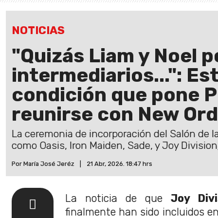
NOTICIAS
"Quizás Liam y Noel p
intermediarios...": Es
condición que pone P
reunirse con New Ord
La ceremonia de incorporación del Salón de la
como Oasis, Iron Maiden, Sade, y Joy Divisio
Por María José Jeréz
|
21 Abr, 2026. 18:47 hrs
La noticia de que
Joy Div
finalmente han sido incluidos e