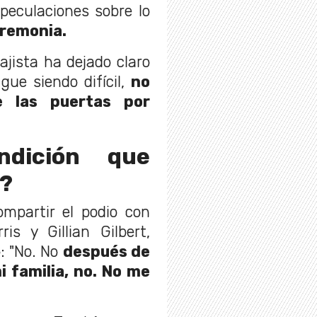
peculaciones sobre lo
eremonia.
ajista ha dejado claro
gue siendo difícil,
no
e las puertas por
ndición que
k?
ompartir el podio con
s y Gillian Gilbert,
o:
"No. No
después de
i familia, no. No me