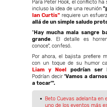
Para Peter Hook, el conflicto ha
incluso la idea de una reunión
"p
Ian Curtis"
requiere un esfue
allá de un simple saludo prot
"
Hay mucha mala sangre ba
grande
. El detalle es horre
conoce"
, confesó.
Por ahora, el bajista prefiere 
con un toque de su humor car
Liam y Noel
podrían ser l
Podrían decir
'Vamos a darnos 
a tocar'".
Beto Cuevas adelanta en 
uno de los eventos más e